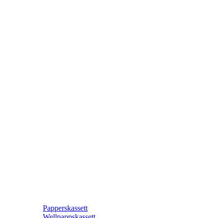
Papperskassett
Wellpappskassett