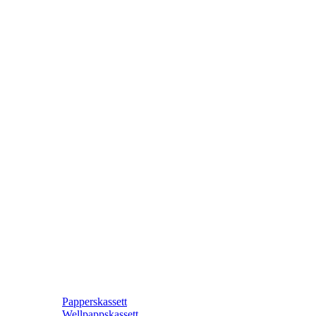
Papperskassett
Wellpappskassett